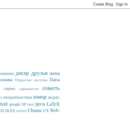
дисер
друзья
жена
ломники
ильмы
Папа
Открытые системы
совесть
сервис
скринкасты
юмор
с неприятностями
яндекс
java
field
LaTeX
google
HP
intel
Ubuntu
Web-
ED SLES
UX
twitter