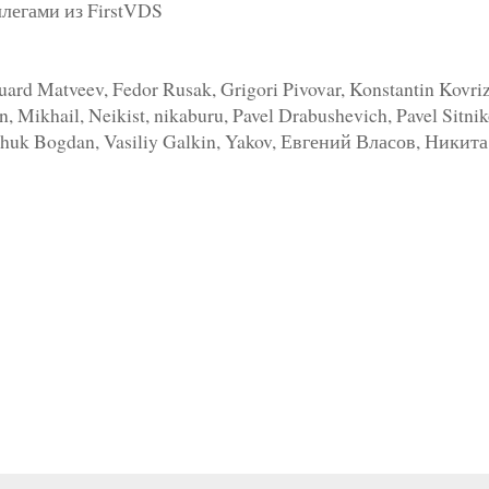
ллегами из FirstVDS
ard Matveev, Fedor Rusak, Grigori Pivovar, Konstantin Kovriz
 Mikhail, Neikist, nikaburu, Pavel Drabushevich, Pavel Sitnik
rozhuk Bogdan, Vasiliy Galkin, Yakov, Евгений Власов, Ник