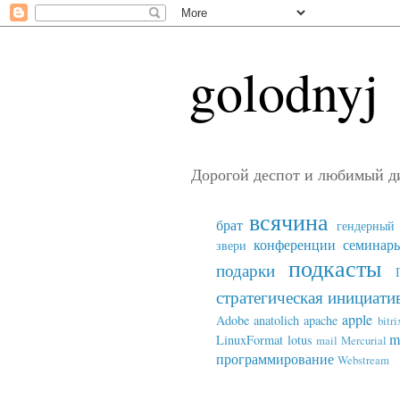
golodnyj
Дорогой деспот и любимый д
всячина
брат
гендерный 
конференции семинар
звери
подкасты
подарки
стратегическая инициати
apple
Adobe
anatolich
apache
bitri
m
LinuxFormat
lotus
mail
Mercurial
программирование
Webstream