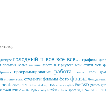
иктатор.
голодный и все все все...
графика
дискурс
дип
ы события
Мама
Места в Иркутске
мои стихи
мои ф
машина
работа
программирование
свой дом
Правила
ремонт
фразы
ва
студенты
фильмы
фото
Чемоданчик 
строительство
book
FreeBSD
games
gar
cisco
DNS
x
CRM
Debian
desktop
emacs
english
icrosoft
music
Sinfest
sport
SQL
mutts
Python
solaris
Sun
SUSE SL
ruby