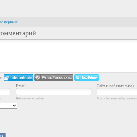
те первым!
комментарий
и:
Email
Сайт (необязательно)
и
Недоступен на сайте.
Если у Вас есть сайт, укажите