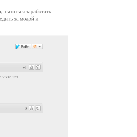
 пытаться заработать
едить за модой и
Войти
+1
 и что нет,
0