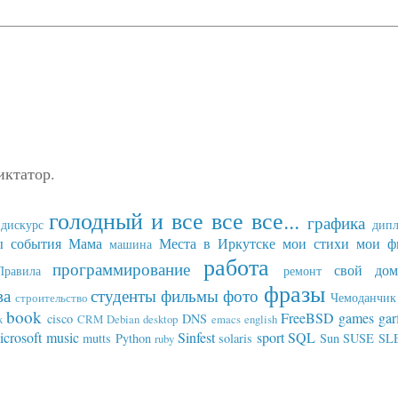
иктатор.
голодный и все все все...
графика
дискурс
дип
ы события
Мама
Места в Иркутске
мои стихи
мои ф
машина
работа
программирование
свой дом
Правила
ремонт
фразы
ва
студенты
фильмы
фото
Чемоданчик 
строительство
book
FreeBSD
games
gar
cisco
DNS
x
CRM
Debian
desktop
emacs
english
icrosoft
music
Sinfest
sport
SQL
mutts
Python
solaris
Sun
SUSE SL
ruby