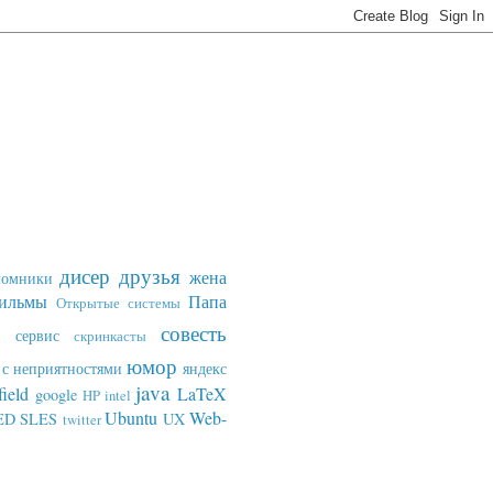
дисер
друзья
жена
ломники
ильмы
Папа
Открытые системы
совесть
сервис
скринкасты
юмор
с неприятностями
яндекс
java
field
LaTeX
google
HP
intel
Ubuntu
Web-
ED SLES
UX
twitter