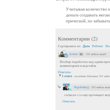
Учитывая количество н
деньги создавать мега
прической, но забывать
Комментарии
(
2
)
Дата
Сортировать по:
Рейтинг
По
lconst
·
581 недель назад
1p
Вообще поработать над одним проек
комментариев и кодстайла
Ответить
1 ответ
·
последнее действие 581 неде
@golodnyj
·
581 недель наз
согласен +) а еще прочищает ко
Ответить