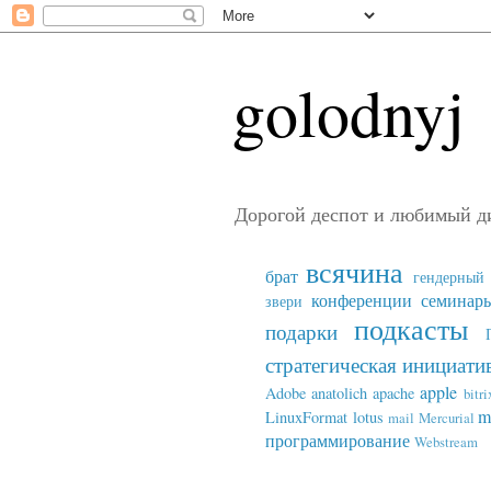
golodnyj
Дорогой деспот и любимый д
всячина
брат
гендерный 
конференции семинар
звери
подкасты
подарки
стратегическая инициати
apple
Adobe
anatolich
apache
bitri
m
LinuxFormat
lotus
mail
Mercurial
программирование
Webstream