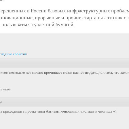
ерешенных в России базовых инфраструктурных проблем,
инновационные, прорывные и прочие стартапы - это как сл
 пользоваться туалетной бумагой.
следние события
том несколько лет сильно прочищает мозги насчет перфекционизма, что важно
ль назад
ад
гда приходишь в проект типа Авгиевы конюшни, и чистишь и чистишь +)