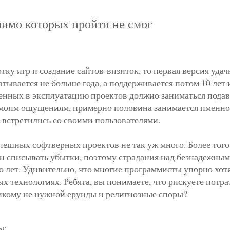
мимо которых пройти не смог
тку игр и создание сайтов-визиток, то первая версия уда
тывается не больше года, а поддерживается потом 10 лет 
енных в эксплуатацию проектов должно заниматься под
 моим ощущениям, примерно половина занимается именно
е встретились со своими пользователями.
пешных софтверных проектов не так уж много. Более того,
и списывать убытки, поэтому страдания над безнадежным
о лет. Удивительно, что многие программисты упорно хотя
ых технологиях. Ребята, вы понимаете, что рискуете потра
икому не нужной ерунды и религиозные споры?
ы: