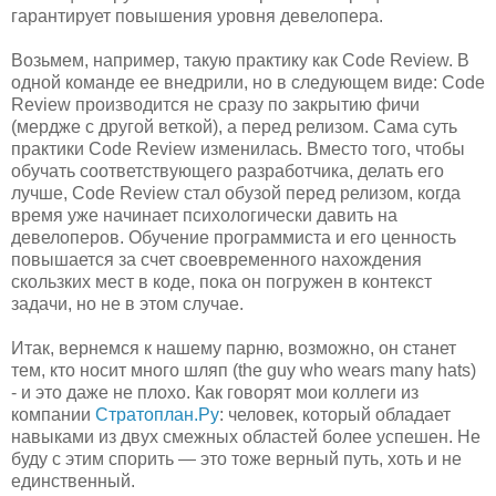
гарантирует повышения уровня девелопера.
Возьмем, например, такую практику как Code Review. В
одной команде ее внедрили, но в следующем виде: Code
Review производится не сразу по закрытию фичи
(мердже с другой веткой), а перед релизом. Сама суть
практики Code Review изменилась. Вместо того, чтобы
обучать соответствующего разработчика, делать его
лучше, Code Review стал обузой перед релизом, когда
время уже начинает психологически давить на
девелоперов. Обучение программиста и его ценность
повышается за счет своевременного нахождения
скользких мест в коде, пока он погружен в контекст
задачи, но не в этом случае.
Итак, вернемся к нашему парню, возможно, он станет
тем, кто носит много шляп (the guy who wears many hats)
- и это даже не плохо. Как говорят мои коллеги из
компании
Стратоплан.Ру
: человек, который обладает
навыками из двух смежных областей более успешен. Не
буду с этим спорить — это тоже верный путь, хоть и не
единственный.