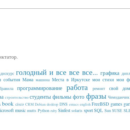
иктатор.
голодный и все все все...
графика
дискурс
дип
ы события
Мама
Места в Иркутске
мои стихи
мои ф
машина
работа
программирование
свой дом
Правила
ремонт
фразы
ва
студенты
фильмы
фото
Чемоданчик 
строительство
book
FreeBSD
games
gar
cisco
DNS
x
CRM
Debian
desktop
emacs
english
icrosoft
music
Sinfest
sport
SQL
mutts
Python
solaris
Sun
SUSE SL
ruby