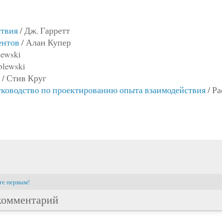
ствия
/ Дж. Гарретт
ентов
/ Алан Купер
lewski
blewski
/ Стив Круг
уководство по проектированию опыта взаимодействия
/ Р
те первым!
комментарий