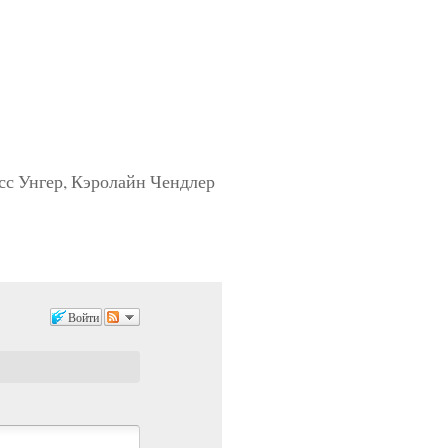
асс Унгер, Кэролайн Чендлер
Войти