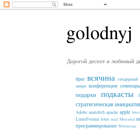
golodnyj
Дорогой деспот и любимый д
всячина
брат
гендерный 
конференции семинар
звери
подкасты
подарки
стратегическая инициати
apple
Adobe
anatolich
apache
bitri
m
LinuxFormat
lotus
mail
Mercurial
программирование
Webstream