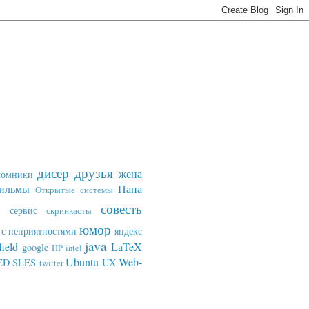
дисер
друзья
жена
ломники
ильмы
Папа
Открытые системы
совесть
сервис
скринкасты
юмор
с неприятностями
яндекс
java
field
LaTeX
google
HP
intel
Ubuntu
Web-
ED SLES
UX
twitter