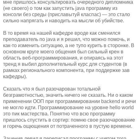
мне пришлось консультировать очередного дипломника
(не своего) о том как запустить java программу из
консоли без среды (приславытуй класпас) — это стало
сильно напрягать и наводить на мысли об убийстве.
В то время на нашей кафедре вроде как сменился
преподаватель по java и я решил, что можно помочь, и
как-то изменить ситуацию, а не тупо курить в сторонке. В
основном круге моего общения был сильный крен в
область веб-программирования, и опираясь на этот
тренд я выбил дополнительный курс для студентов (в
рамках регионального компонента, при поддержке зав
кафедры).
Сказать что я был разочарован тотальной
безграмотностью, значить ничего не сказать. Ни о каком
применении ООП при программировании backend и речи
не могло идти. Программирование на уровне hello world
это пик мастерства. Понятно что всю программу
пришлось спустить в сортир: помню свое разочарование
и горечь ощющения от потраченного в пустую времени.
Заценив левил я переписал программу с учетом того,