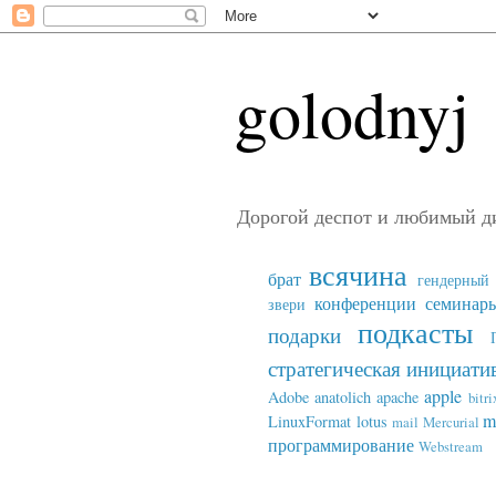
golodnyj
Дорогой деспот и любимый д
всячина
брат
гендерный 
конференции семинар
звери
подкасты
подарки
стратегическая инициати
apple
Adobe
anatolich
apache
bitri
m
LinuxFormat
lotus
mail
Mercurial
программирование
Webstream