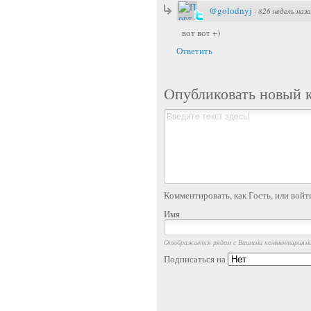
@golodnyj
·
826 недель наз
вот вот +)
Ответить
Опубликовать новый 
Комментировать, как Гость, или войт
Имя
Отображается рядом с Вашими комментариям
Подписаться на