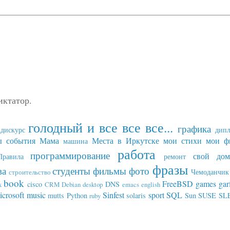
иктатор.
голодный и все все все...
графика
дискурс
дип
ы события
Мама
Места в Иркутске
мои стихи
мои ф
машина
работа
программирование
свой дом
Правила
ремонт
фразы
ва
студенты
фильмы
фото
Чемоданчик 
строительство
book
FreeBSD
games
gar
cisco
DNS
x
CRM
Debian
desktop
emacs
english
icrosoft
music
Sinfest
sport
SQL
mutts
Python
solaris
Sun
SUSE SL
ruby