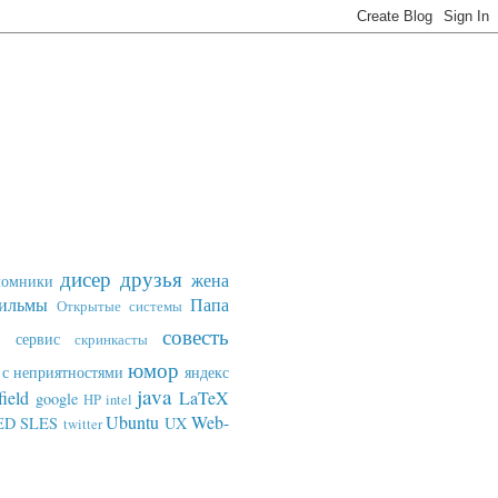
дисер
друзья
жена
ломники
ильмы
Папа
Открытые системы
совесть
сервис
скринкасты
юмор
с неприятностями
яндекс
java
field
LaTeX
google
HP
intel
Ubuntu
Web-
ED SLES
UX
twitter