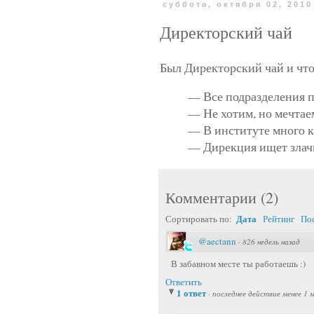
суббота, октября 02, 2010
Директорский чай
Был Директорский чай и что
— Все подразделения п
— Не хотим, но мечтае
— В институте много к
— Дирекция ищет злач
Комментарии
(
2
)
Дата
Сортировать по:
Рейтинг
По
@aectann
·
826 недель назад
В забавном месте ты работаешь :)
Ответить
1 ответ
·
последнее действие менее 1 