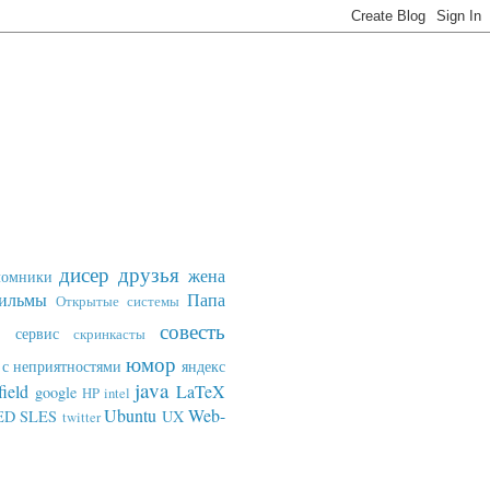
дисер
друзья
жена
ломники
ильмы
Папа
Открытые системы
совесть
сервис
скринкасты
юмор
с неприятностями
яндекс
java
field
LaTeX
google
HP
intel
Ubuntu
Web-
ED SLES
UX
twitter