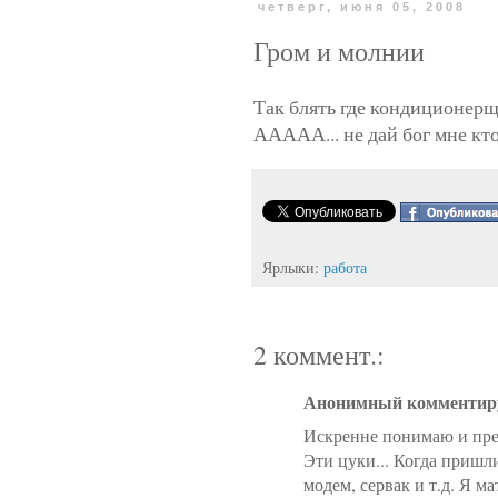
четверг, июня 05, 2008
Гром и молнии
Так блять где кондиционерщ
ААААА... не дай бог мне кто
Ярлыки:
работа
2 коммент.:
Анонимный комментиру
Искренне понимаю и пре
Эти цуки... Когда пришл
модем, сервак и т.д. Я м