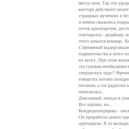
места свои. Так эти уро
конторе действуют нехитр
страшных мучениях и без 
и компы оказались покры
поток красноречия, досто
повторился - дизайнер, к
этого начался кошмар.. 
Стремянкой выдергивали 
издевательства я хотел 
их мозгу. При этом жало
эта суровая необходимость
свершилось чудо!! Фреон
извергать потоки холодно
питания, а тот радостно 
понизилась..
Довольный, поехал в унив
Все хорошо, но...
Кондиционерщики - своло
Он проработал ровно оди
притащили. Я то молодец