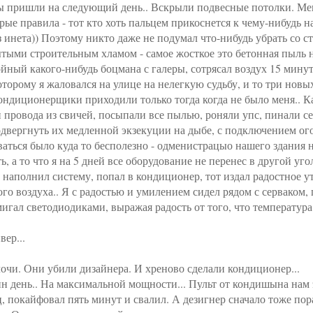
ды пришли на следующий день.. Вскрыли подвесные потолки. Мен
ые правила - тот кто хоть пальцем прикоснется к чему-нибудь на
инета)) Поэтому никто даже не подумал что-нибудь убрать со ст
тыми строительным хламом - самое жосткое это бетонная пыль 
йный какого-нибудь боцмана с галеры, сотрясал воздух 15 минут
оторому я жаловался на улице на нелегкую судьбу, и то три новы
Кондиционерщики приходили только тогда когда не было меня.. К
провода из свичей, посыпали все пылью, роняли упс, пинали сер
подвергнуть их медленной экзекуции на дыбе, с подключением о
ваться было куда то бесполезно - одменистрацыо нашего здания 
, а то что я на 5 дней все оборудование не перенес в другой угол 
 наполнил систему, попал в кондиционер, тот издал радостное у
го воздуха.. Я с радостью и умилением сидел рядом с серваком, 
мигал светодиодиками, выражая радость от того, что температур
ер...
чи. Они убили дизайнера. И хреново сделали кондиционер...
н день.. На максимальной мощности... Пульт от кондишына нам 
, покайфовал пять минут и свалил. А дезигнер сначало тоже пор