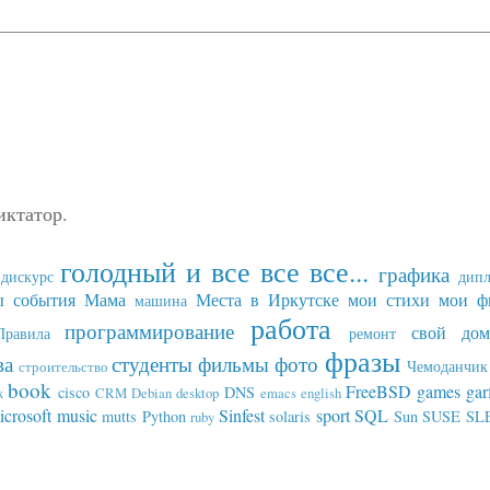
иктатор.
голодный и все все все...
графика
дискурс
дип
ы события
Мама
Места в Иркутске
мои стихи
мои ф
машина
работа
программирование
свой дом
Правила
ремонт
фразы
ва
студенты
фильмы
фото
Чемоданчик 
строительство
book
FreeBSD
games
gar
cisco
DNS
x
CRM
Debian
desktop
emacs
english
icrosoft
music
Sinfest
sport
SQL
mutts
Python
solaris
Sun
SUSE SL
ruby