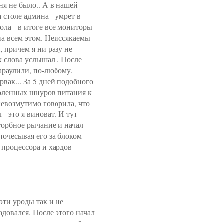
я не было.. А в нашей
 столе админа - умрет в
ола - в итоге все мониторы
на всем этом. Неиссякаемы
, причем я ни разу не
х слова услышал.. После
араулили, по-любому.
вак... За 5 дней подобного
голенных шнуров питания к
невозмутимо говорила, что
- это я виноват. И тут -
торбное рычание и начал
почесывая его за блоком
а процессора и хардов
эти уроды так и не
адовался. После этого начал