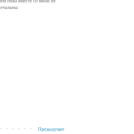
ием пива вместе со мной не
печальны:
Предыдущее