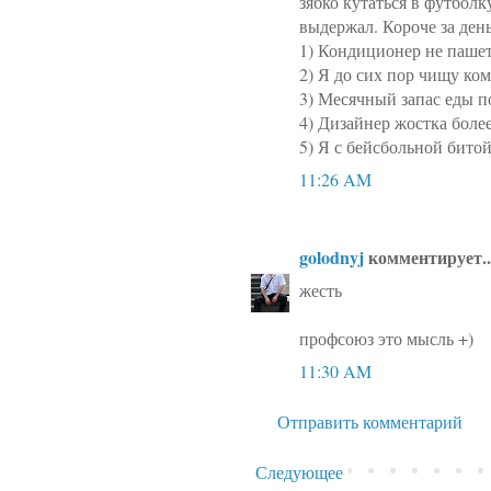
зябко кутаться в футбол
выдержал. Короче за день
1) Кондиционер не паше
2) Я до сих пор чищу ко
3) Месячный запас еды п
4) Дизайнер жостка боле
5) Я с бейсбольной бито
11:26 AM
golodnyj
комментирует..
жесть
профсоюз это мысль +)
11:30 AM
Отправить комментарий
Следующее