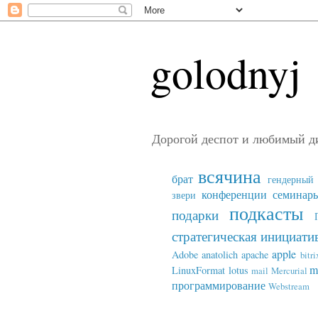
golodnyj
Дорогой деспот и любимый д
всячина
брат
гендерный 
конференции семинар
звери
подкасты
подарки
стратегическая инициати
apple
Adobe
anatolich
apache
bitri
m
LinuxFormat
lotus
mail
Mercurial
программирование
Webstream