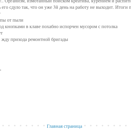
ку.. Организм, измотанный поиском креатива, курением и распит
 его сдуло так, что он уже 3й день на работу не выходит. Итоги 
т
мпы от пыли
од кнопками в клаве похабно испорчен мусором с потолка
ет
й жду прихода ремонтной бригады
.
Главная страница