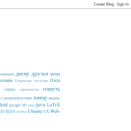
дисер
друзья
жена
ломники
ильмы
Папа
Открытые системы
совесть
сервис
скринкасты
юмор
с неприятностями
яндекс
java
field
LaTeX
google
HP
intel
Ubuntu
Web-
ED SLES
UX
twitter