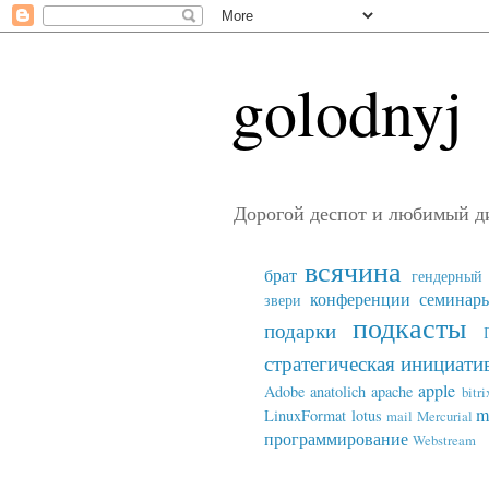
golodnyj
Дорогой деспот и любимый д
всячина
брат
гендерный 
конференции семинар
звери
подкасты
подарки
стратегическая инициати
apple
Adobe
anatolich
apache
bitri
m
LinuxFormat
lotus
mail
Mercurial
программирование
Webstream