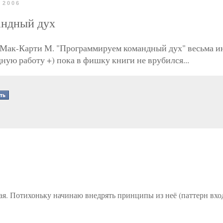
 2006
андный дух
, Мак-Карти М. "Программируем командный дух" весьма и
ную работу +) пока в фишку книги не врубился...
ая. Потихоньку начинаю внедрять принципы из неё (паттерн вхо