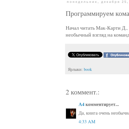
понедельник, декабря 25,
Программируем ком
Начал читать Мак-Карти Д.
необычный взгляд на команд
Ярлыки:
book
2 коммент.:
А4
комментирует...
Да, книга очень необычн
4:33 AM