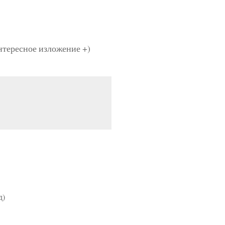
нтересное изложение +)
д)