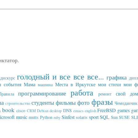
иктатор.
голодный и все все все...
графика
дискурс
дип
ы события
Мама
Места в Иркутске
мои стихи
мои ф
машина
работа
программирование
свой дом
Правила
ремонт
фразы
ва
студенты
фильмы
фото
Чемоданчик 
строительство
book
FreeBSD
games
gar
cisco
DNS
x
CRM
Debian
desktop
emacs
english
icrosoft
music
Sinfest
sport
SQL
mutts
Python
solaris
Sun
SUSE SL
ruby