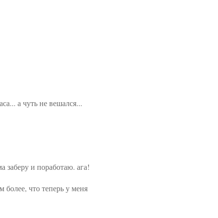
а... а чуть не вешался...
а заберу и поработаю. ага!
м более, что теперь у меня