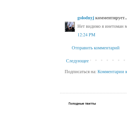
golodnyj
комментирует..
Нет видимо я инетоман мо
12:24 PM
Отправить комментарий
Следующее
Подписаться на:
Комментарии к
Голодные твитты