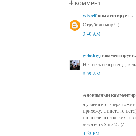
4 коммент.:
wiseelf
комментирует...
Отрубили мир? :)
3:40 AM
golodnyj
комментирует..
Неа весь вечер теща, жена
8:59 AM
Анонимный комментиру
а у меня вот вчера тоже 
прихожу, а инета то нет:))
но после нескольких раз т
дома есть Sims 2 :-)/
4:52 PM