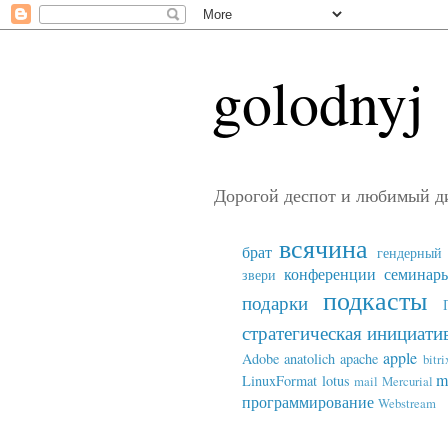
golodnyj
Дорогой деспот и любимый д
всячина
брат
гендерный 
конференции семинар
звери
подкасты
подарки
стратегическая инициати
apple
Adobe
anatolich
apache
bitri
m
LinuxFormat
lotus
mail
Mercurial
программирование
Webstream