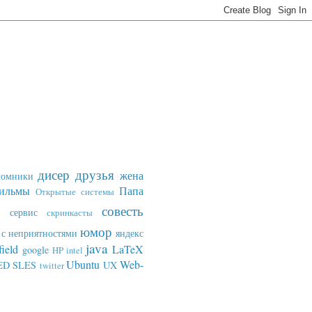
дисер
друзья
жена
ломники
ильмы
Папа
Открытые системы
совесть
сервис
скринкасты
юмор
с неприятностями
яндекс
java
field
LaTeX
google
HP
intel
Ubuntu
Web-
ED SLES
UX
twitter