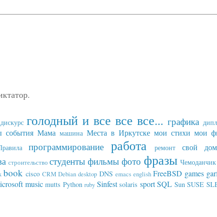
иктатор.
голодный и все все все...
графика
дискурс
дип
ы события
Мама
Места в Иркутске
мои стихи
мои ф
машина
работа
программирование
свой дом
Правила
ремонт
фразы
ва
студенты
фильмы
фото
Чемоданчик 
строительство
book
FreeBSD
games
gar
cisco
DNS
x
CRM
Debian
desktop
emacs
english
icrosoft
music
Sinfest
sport
SQL
mutts
Python
solaris
Sun
SUSE SL
ruby