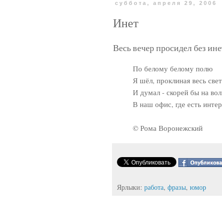
суббота, апреля 29, 2006
Инет
Весь вечер просидел без ин
По белому белому полю
Я шёл, проклиная весь свет
И думал - скорей бы на во
В наш офис, где есть интер
© Рома Воронежский
Ярлыки:
работа
,
фразы
,
юмор