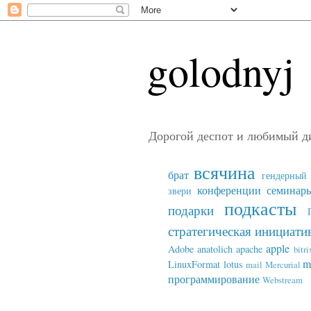
golodnyj
Дорогой деспот и любимый д
всячина
брат
гендерный 
конференции семинар
звери
подкасты
подарки
стратегическая инициати
apple
Adobe
anatolich
apache
bitri
m
LinuxFormat
lotus
mail
Mercurial
программирование
Webstream