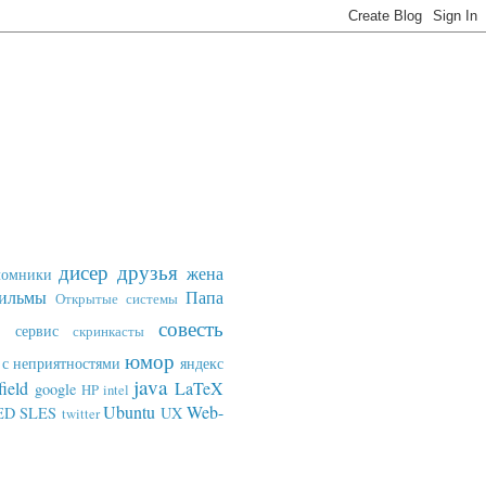
дисер
друзья
жена
ломники
ильмы
Папа
Открытые системы
совесть
сервис
скринкасты
юмор
с неприятностями
яндекс
java
field
LaTeX
google
HP
intel
Ubuntu
Web-
ED SLES
UX
twitter