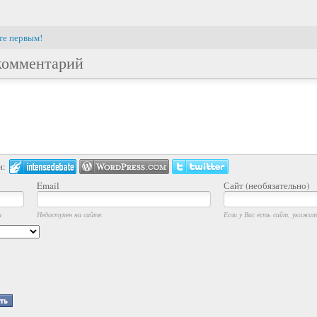
те первым!
комментарий
и:
Email
Сайт (необязательно)
и
Недоступен на сайте.
Если у Вас есть сайт, укажите