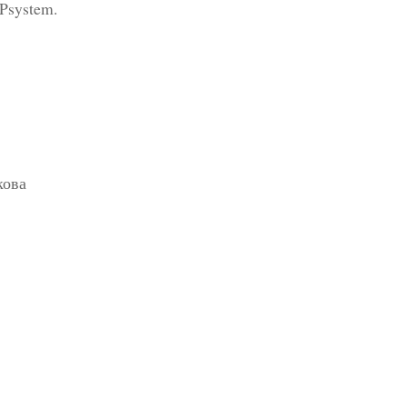
Psystem.
кова