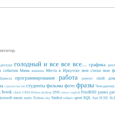
иктатор.
голодный и все все все...
графика
дискурс
дип
ы события
Мама
Места в Иркутске
мои стихи
мои ф
машина
работа
программирование
свой дом
Правила
ремонт
фразы
ва
студенты
фильмы
фото
Чемоданчик 
строительство
book
FreeBSD
games
gar
cisco
DNS
x
CRM
Debian
desktop
emacs
english
icrosoft
music
Sinfest
sport
SQL
mutts
Python
solaris
Sun
SUSE SL
ruby