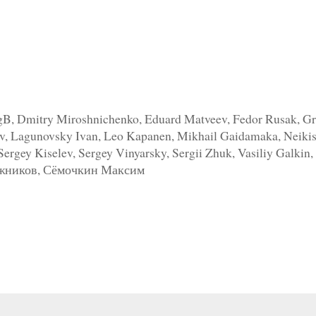
gB, Dmitry Miroshnichenko, Eduard Matveev, Fedor Rusak, Gri
v, Lagunovsky Ivan, Leo Kapanen, Mikhail Gaidamaka, Neikist
 Sergey Kiselev, Sergey Vinyarsky, Sergii Zhuk, Vasiliy Galk
ожников, Сёмочкин Максим