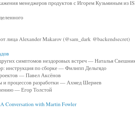
ажения менеджеров продуктов с Игорем Кузьминым из IS
деленного
от лица Alexander Makarov (@sam_dark @backendsecret)
адов
других симптомов нездоровых встреч — Наталья Свешни
ор: инструкция по сборке — Филипп Дельгядо
роектов — Павел Аксёнов
ы и процессов разработки — Ахмед Шериев
нению — Егор Толстой
 A Conversation with Martin Fowler