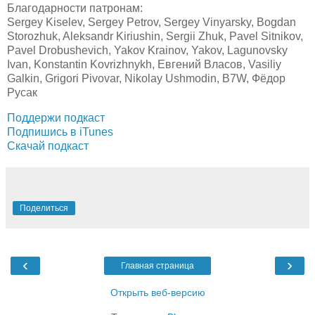
Благодарности патронам:
Sergey Kiselev, Sergey Petrov, Sergey Vinyarsky, Bogdan
Storozhuk, Aleksandr Kiriushin, Sergii Zhuk, Pavel Sitnikov,
Pavel Drobushevich, Yakov Krainov, Yakov, Lagunovsky
Ivan, Konstantin Kovrizhnykh, Евгений Власов, Vasiliy
Galkin, Grigori Pivovar, Nikolay Ushmodin, B7W, Фёдор
Русак
Поддержи подкаст
Подпишись в iTunes
Скачай подкаст
Поделиться
‹
›
Главная страница
Открыть веб-версию