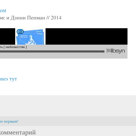
ent
мс и Дэнни Пенман // 2014
unes тут
те первым!
комментарий