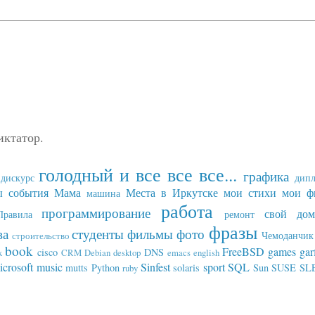
иктатор.
голодный и все все все...
графика
дискурс
дип
ы события
Мама
Места в Иркутске
мои стихи
мои ф
машина
работа
программирование
свой дом
Правила
ремонт
фразы
ва
студенты
фильмы
фото
Чемоданчик 
строительство
book
FreeBSD
games
gar
cisco
DNS
x
CRM
Debian
desktop
emacs
english
icrosoft
music
Sinfest
sport
SQL
mutts
Python
solaris
Sun
SUSE SL
ruby