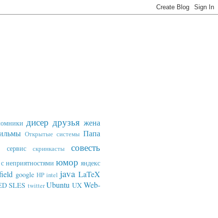
дисер
друзья
жена
ломники
ильмы
Папа
Открытые системы
совесть
сервис
скринкасты
юмор
с неприятностями
яндекс
java
field
LaTeX
google
HP
intel
Ubuntu
Web-
ED SLES
UX
twitter