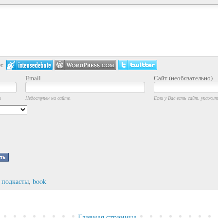
и:
Email
Сайт (необязательно)
и
Недоступен на сайте.
Если у Вас есть сайт, укажите
,
подкасты
,
book
Главная страница