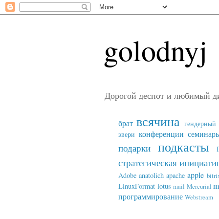
golodnyj
Дорогой деспот и любимый д
всячина
брат
гендерный 
конференции семинар
звери
подкасты
подарки
стратегическая инициати
apple
Adobe
anatolich
apache
bitri
m
LinuxFormat
lotus
mail
Mercurial
программирование
Webstream