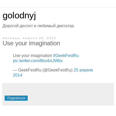
golodnyj
Дорогой деспот и любимый диктатор.
пятница, апреля 25, 2014
Use your imagination
Use your imagination
#GeekFestRu
pic.twitter.com/8bu4xiJWbx
— GeekFestRu (@GeekFestRu)
25 апреля
2014
Поделиться