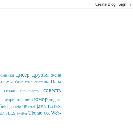
дисер
друзья
жена
ломники
ильмы
Папа
Открытые системы
совесть
сервис
скринкасты
юмор
с неприятностями
яндекс
java
field
LaTeX
google
HP
intel
Ubuntu
Web-
ED SLES
UX
twitter