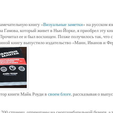
замечательную книгу «
Визуальные заметки
» на русском яз
ра Гамова, который живет в Нью Йорке, я приобрел эту кн
 Прочитал ее и был восхищен. Позже получилось так, что с
иной книгу выпустило издательство «Манн, Иванов и Фе
втор книги Майк Роуди в
своем блоге
, рассказывая о выпу
 200 страниц, отпечатаны на сногсшибательной бумаге, а