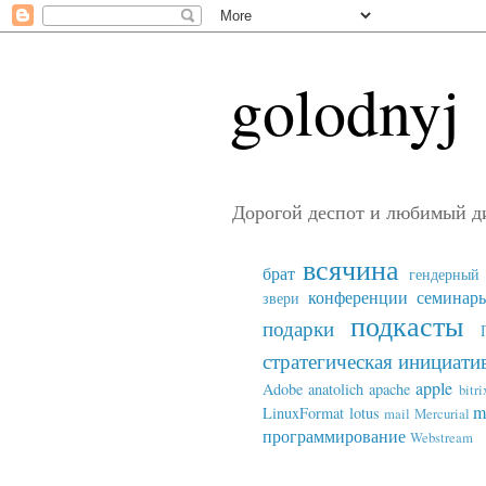
golodnyj
Дорогой деспот и любимый д
всячина
брат
гендерный 
конференции семинар
звери
подкасты
подарки
стратегическая инициати
apple
Adobe
anatolich
apache
bitri
m
LinuxFormat
lotus
mail
Mercurial
программирование
Webstream