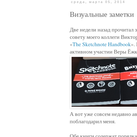
среда, марта 05, 2014
Визуальные заметки
Две недели назад прочитал 
совету моего коллеги Викто
«
The Sketchnote Handbook
».
активном участии Веры Ёжк
А вот уже совсем недавно а
поблагодарил меня.
Обе книги содержат порядка