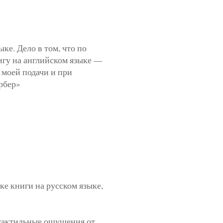
ыке. Дело в том, что по
игу на английском языке —
 моей подачи и при
рбер»
ске книги на русском языке,
 тактильные ощущения от