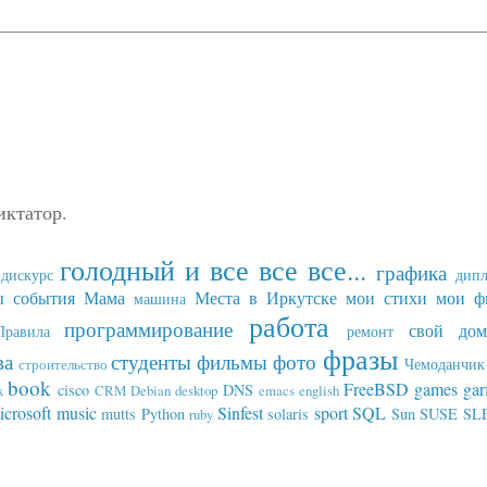
иктатор.
голодный и все все все...
графика
дискурс
дип
ы события
Мама
Места в Иркутске
мои стихи
мои ф
машина
работа
программирование
свой дом
Правила
ремонт
фразы
ва
студенты
фильмы
фото
Чемоданчик 
строительство
book
FreeBSD
games
gar
cisco
DNS
x
CRM
Debian
desktop
emacs
english
icrosoft
music
Sinfest
sport
SQL
mutts
Python
solaris
Sun
SUSE SL
ruby