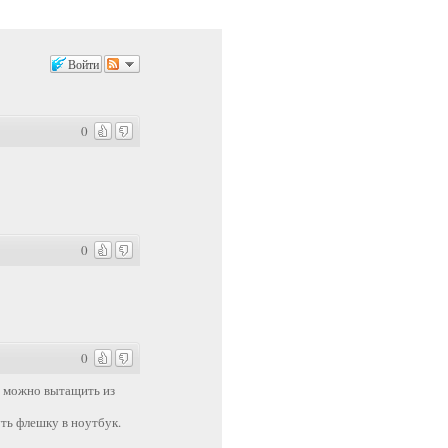
Войти
0
0
0
; можно вытащить из
уть флешку в ноутбук.