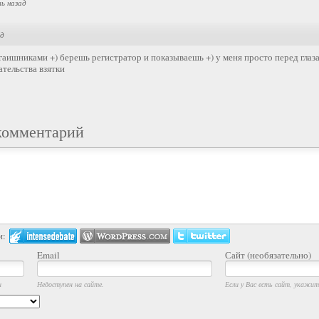
ль назад
ад
гаишниками +) берешь регистратор и показываешь +) у меня просто перед глаз
ательства взятки
комментарий
и:
Email
Сайт (необязательно)
и
Недоступен на сайте.
Если у Вас есть сайт, укажите