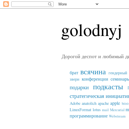
golodnyj
Дорогой деспот и любимый д
всячина
брат
гендерный 
конференции семинар
звери
подкасты
подарки
стратегическая инициати
apple
Adobe
anatolich
apache
bitri
m
LinuxFormat
lotus
mail
Mercurial
программирование
Webstream