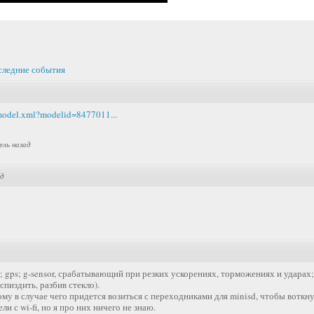
следние события
/model.xml?modelid=8477011...
ель назад
ад
 gps; g-sensor, срабатывающий при резких ускорениях, торможениях и ударах
 спиздить, разбив стекло).
ому в случае чего придется возиться с переходниками для minisd, чтобы воткн
ли с wi-fi, но я про них ничего не знаю.