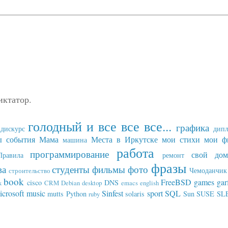
иктатор.
голодный и все все все...
графика
дискурс
дип
ы события
Мама
Места в Иркутске
мои стихи
мои ф
машина
работа
программирование
свой дом
Правила
ремонт
фразы
ва
студенты
фильмы
фото
Чемоданчик 
строительство
book
FreeBSD
games
gar
cisco
DNS
x
CRM
Debian
desktop
emacs
english
icrosoft
music
Sinfest
sport
SQL
mutts
Python
solaris
Sun
SUSE SL
ruby