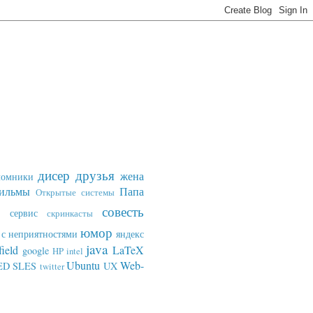
дисер
друзья
жена
ломники
ильмы
Папа
Открытые системы
совесть
сервис
скринкасты
юмор
с неприятностями
яндекс
java
field
LaTeX
google
HP
intel
Ubuntu
Web-
ED SLES
UX
twitter