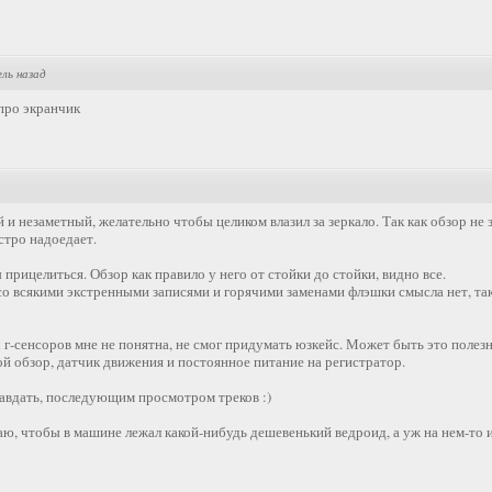
ель назад
 про экранчик
и незаметный, желательно чтобы целиком влазил за зеркало. Так как обзор не 
стро надоедает.
 прицелиться. Обзор как правило у него от стойки до стойки, видно все.
о всякими экстренными записями и горячими заменами флэшки смысла нет, так 
 г-сенсоров мне не понятна, не смог придумать юзкейс. Может быть это полез
ой обзор, датчик движения и постоянное питание на регистратор.
равдать, последующим просмотром треков :)
аю, чтобы в машине лежал какой-нибудь дешевенький ведроид, а уж на нем-то и