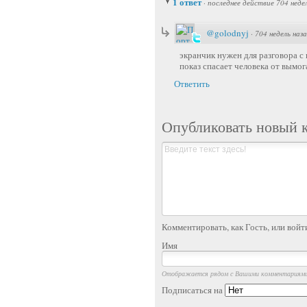
1 ответ
·
последнее действие 704 неде
@golodnyj
·
704 недель наз
экранчик нужен для разговора с 
показ спасает человека от вымог
Ответить
Опубликовать новый 
Комментировать, как Гость, или войт
Имя
Отображается рядом с Вашими комментариям
Подписаться на