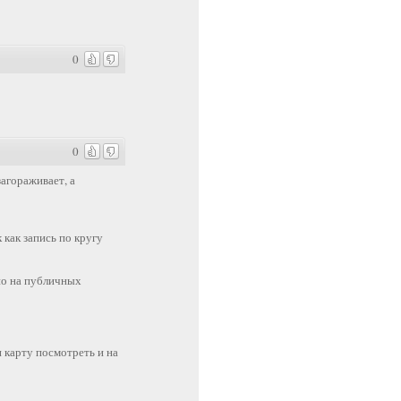
0
0
загораживает, а
как запись по кругу
но на публичных
 карту посмотреть и на