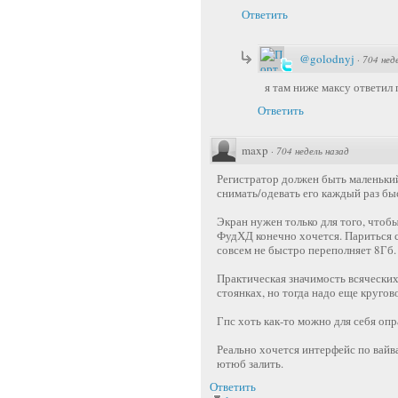
Ответить
@golodnyj
·
704 нед
я там ниже максу ответил
Ответить
maxp
·
704 недель назад
Регистратор должен быть маленький 
снимать/одевать его каждый раз бы
Экран нужен только для того, чтобы
ФудХД конечно хочется. Париться с
совсем не быстро переполняет 8Гб.
Практическая значимость всяческих
стоянках, но тогда надо еще кругов
Гпс хоть как-то можно для себя оп
Реально хочется интерфейс по вайв
ютюб залить.
Ответить