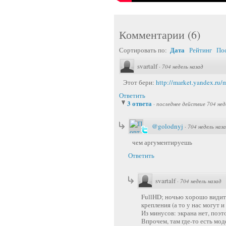
Комментарии
(
6
)
Дата
Сортировать по:
Рейтинг
По
svartalf
·
704 недель назад
Этот бери:
http://market.yandex.ru
Ответить
3 ответа
·
последнее действие 704 нед
@golodnyj
·
704 недель наз
чем аргументируешь
Ответить
svartalf
·
704 недель назад
FullHD; ночью хорошо видит;
крепления (а то у нас могут и
Из минусов: экрана нет, поэт
Впрочем, там где-то есть моде