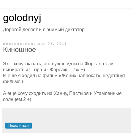
golodnyj
Дорогой деспот и любимый диктатор.
воскресенье, мая 08, 2011
Киношное
Эх... хочу сказать, что лучше идти на Форсаж если
выбирать из Тора и «Форсаж — 5» +)
И еще я ходил на фильм «Жених напрокат», недотянут
фильмец
А еще хочу сходить на Ханну, Пастыря и Утамленные
солнцем 2 +)
Поделиться