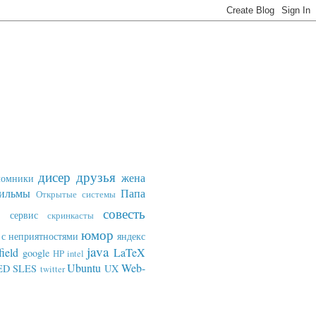
дисер
друзья
жена
ломники
ильмы
Папа
Открытые системы
совесть
сервис
скринкасты
юмор
с неприятностями
яндекс
java
field
LaTeX
google
HP
intel
Ubuntu
Web-
ED SLES
UX
twitter