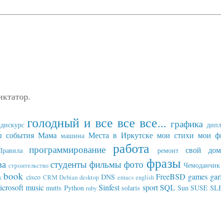
иктатор.
голодный и все все все...
графика
дискурс
дип
ы события
Мама
Места в Иркутске
мои стихи
мои ф
машина
работа
программирование
свой дом
Правила
ремонт
фразы
ва
студенты
фильмы
фото
Чемоданчик 
строительство
book
FreeBSD
games
gar
cisco
DNS
x
CRM
Debian
desktop
emacs
english
icrosoft
music
Sinfest
sport
SQL
mutts
Python
solaris
Sun
SUSE SL
ruby