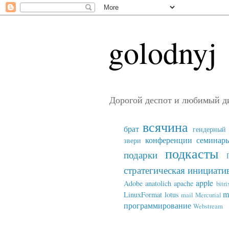
golodnyj
Дорогой деспот и любимый д
всячина
брат
гендерный 
конференции семинар
звери
подкасты
подарки
стратегическая инициати
apple
Adobe
anatolich
apache
bitri
m
LinuxFormat
lotus
mail
Mercurial
программирование
Webstream