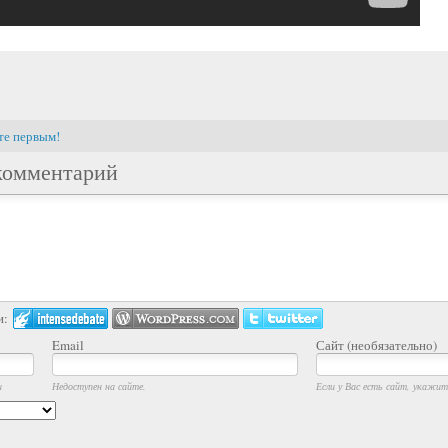
те первым!
комментарий
и:
Email
Сайт (необязательно)
и
Недоступен на сайте.
Если у Вас есть сайт, укажите