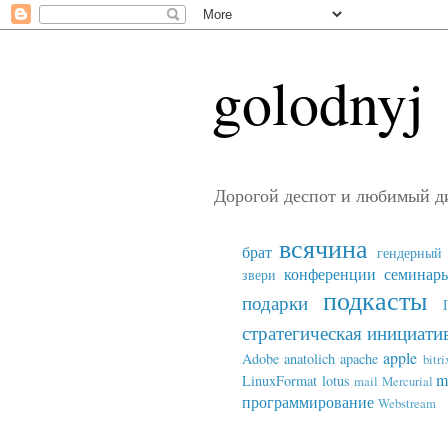
golodnyj
Дорогой деспот и любимый д
всячина
брат
гендерный 
конференции семинар
звери
подкасты
подарки
стратегическая инициати
apple
Adobe
anatolich
apache
bitri
m
LinuxFormat
lotus
mail
Mercurial
программирование
Webstream