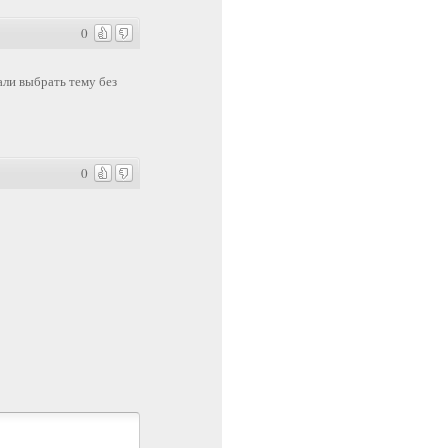
0
али выбрать тему без
0