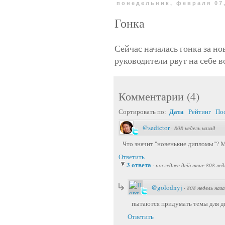
понедельник, февраля 07,
Гонка
Сейчас началась гонка за н
руководители рвут на себе в
Комментарии
(
4
)
Дата
Сортировать по:
Рейтинг
По
@sedictor
·
808 недель назад
Что значит "новенькие дипломы"? 
Ответить
3 ответа
·
последнее действие 808 нед
@golodnyj
·
808 недель наз
пытаются придумать темы для д
Ответить