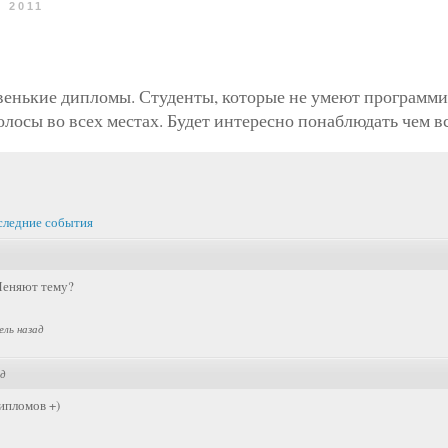
 2011
овенькие дипломы. Студенты, которые не умеют программир
олосы во всех местах. Будет интересно понаблюдать чем вс
следние события
Меняют тему?
ель назад
ад
ипломов +)