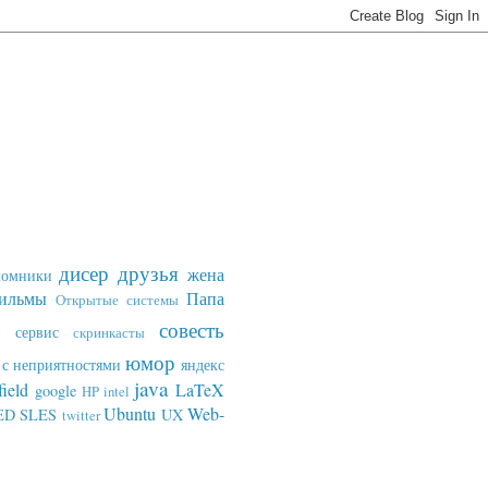
дисер
друзья
жена
ломники
ильмы
Папа
Открытые системы
совесть
сервис
скринкасты
юмор
с неприятностями
яндекс
java
field
LaTeX
google
HP
intel
Ubuntu
Web-
ED SLES
UX
twitter