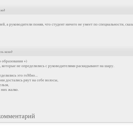
азад
й, а руководители поняв, что студент ничего не умеет по специальности, сказ
ель назад
о образования +)
в, которые не определились с руководителями раскидывают на шару.
еделились это гоМно...
они достались рвут на себе волосы,
ельзя,
 них жалко.
комментарий