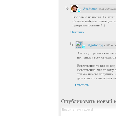
@sedictor
·
808 недель н
Все равно не понял. Т.е. как?
Сначала выбрали руководителе
программирования? :)
Ответить
@golodnyj
·
808 нед
А вот тут гримаса высшег
по приказу всех студенто
Естественно те кто не опр
Естественно, что те кому 
так как ничего поручить н
да и тратить свое время на
Ответить
Опубликовать новый 