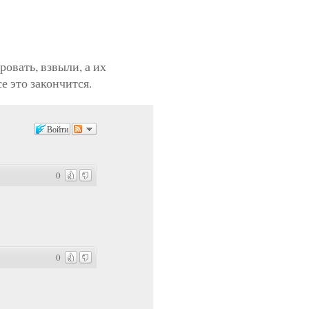
овать, взвыли, а их
е это закончится.
Войти
0
0