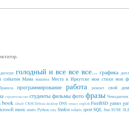
иктатор.
голодный и все все все...
графика
дискурс
дип
ы события
Мама
Места в Иркутске
мои стихи
мои ф
машина
работа
программирование
свой дом
Правила
ремонт
фразы
ва
студенты
фильмы
фото
Чемоданчик 
строительство
book
FreeBSD
games
gar
cisco
DNS
x
CRM
Debian
desktop
emacs
english
icrosoft
music
Sinfest
sport
SQL
mutts
Python
solaris
Sun
SUSE SL
ruby