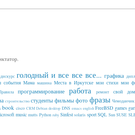
иктатор.
голодный и все все все...
графика
дискурс
дип
ы события
Мама
Места в Иркутске
мои стихи
мои ф
машина
работа
программирование
свой дом
Правила
ремонт
фразы
ва
студенты
фильмы
фото
Чемоданчик 
строительство
book
FreeBSD
games
gar
cisco
DNS
x
CRM
Debian
desktop
emacs
english
icrosoft
music
Sinfest
sport
SQL
mutts
Python
solaris
Sun
SUSE SL
ruby