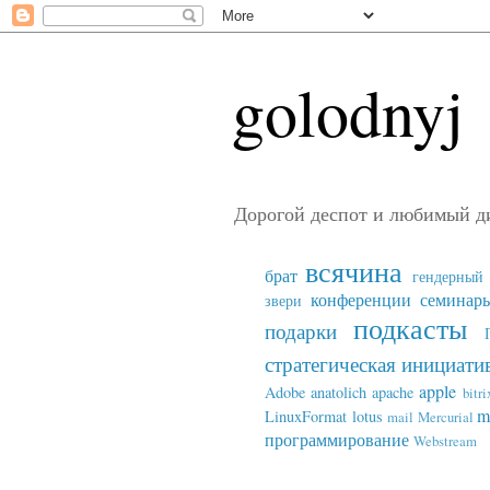
golodnyj
Дорогой деспот и любимый д
всячина
брат
гендерный 
конференции семинар
звери
подкасты
подарки
стратегическая инициати
apple
Adobe
anatolich
apache
bitri
m
LinuxFormat
lotus
mail
Mercurial
программирование
Webstream