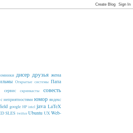
дисер
друзья
жена
ломники
ильмы
Папа
Открытые системы
совесть
сервис
скринкасты
юмор
с неприятностями
яндекс
java
field
LaTeX
google
HP
intel
Ubuntu
Web-
ED SLES
UX
twitter