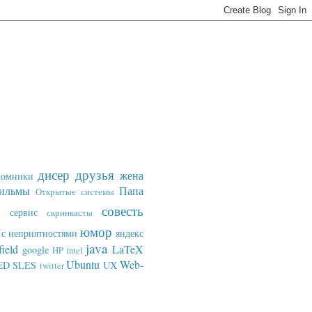
дисер
друзья
жена
ломники
ильмы
Папа
Открытые системы
совесть
сервис
скринкасты
юмор
с неприятностями
яндекс
java
field
LaTeX
google
HP
intel
Ubuntu
Web-
ED SLES
UX
twitter