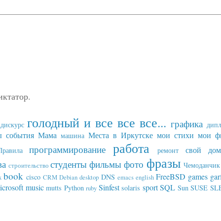
иктатор.
голодный и все все все...
графика
дискурс
дип
ы события
Мама
Места в Иркутске
мои стихи
мои ф
машина
работа
программирование
свой дом
Правила
ремонт
фразы
ва
студенты
фильмы
фото
Чемоданчик 
строительство
book
FreeBSD
games
gar
cisco
DNS
x
CRM
Debian
desktop
emacs
english
icrosoft
music
Sinfest
sport
SQL
mutts
Python
solaris
Sun
SUSE SL
ruby