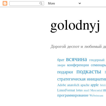
golodnyj
Дорогой деспот и любимый д
всячина
брат
гендерный 
конференции семинар
звери
подкасты
подарки
стратегическая инициати
apple
Adobe
anatolich
apache
bitri
m
LinuxFormat
lotus
mail
Mercurial
программирование
Webstream