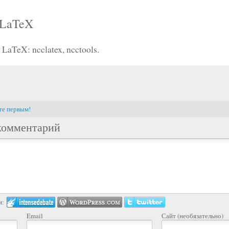
 LaTeX
aTeX: ncclatex, ncctools.
те первым!
комментарий
и:
Email
Сайт (необязательно)