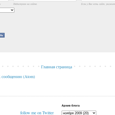
и
Недоступен на сайте.
Если у Вас есть сайт, укажите
Главная страница
 сообщению (Atom)
Архив блога
follow me on Twitter