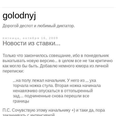
golodnyj
Дорогой деспот и любимый диктатор.
пятница, октября 16, 2009
Новости из ставки...
Только что закончилось совещание, ибо в понедельник
выкатывать новую версию... в целом все не так критично
как могло бы быть. Добавлю немного юмора из личной
переписки:
...на полу лежал начальник. У него из ... уха
торчала ножка стула. Вторая ножка начинала
ненавязчиво опускаться в оттопыренный
зад.... подчиненные снова перешли все
границы
П.С. Сочувствую этому начальнику +) и таки да, пора
заканчивать с интенсивкой.