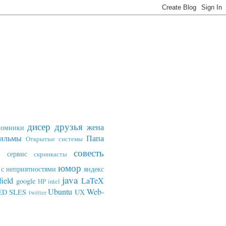
дисер
друзья
жена
ломники
ильмы
Папа
Открытые системы
совесть
сервис
скринкасты
юмор
с неприятностями
яндекс
java
field
LaTeX
google
HP
intel
Ubuntu
Web-
ED SLES
UX
twitter