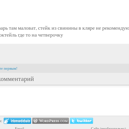
9
арь там маловат, стейк из свинины в кляре не рекомендую
октейль где то на четверочку
те первым!
комментарий
и:
Email
Сайт (необязательно)