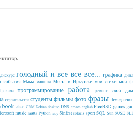
иктатор.
голодный и все все все...
графика
дискурс
дип
ы события
Мама
Места в Иркутске
мои стихи
мои ф
машина
работа
программирование
свой дом
Правила
ремонт
фразы
ва
студенты
фильмы
фото
Чемоданчик 
строительство
book
FreeBSD
games
gar
cisco
DNS
x
CRM
Debian
desktop
emacs
english
icrosoft
music
Sinfest
sport
SQL
mutts
Python
solaris
Sun
SUSE SL
ruby