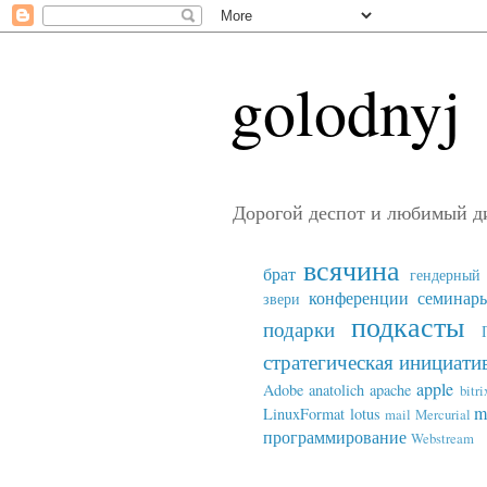
golodnyj
Дорогой деспот и любимый д
всячина
брат
гендерный 
конференции семинар
звери
подкасты
подарки
стратегическая инициати
apple
Adobe
anatolich
apache
bitri
m
LinuxFormat
lotus
mail
Mercurial
программирование
Webstream