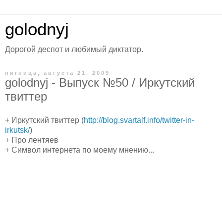
golodnyj
Дорогой деспот и любимый диктатор.
пятница, августа 21, 2009
golodnyj - Выпуск №50 / Иркутский
твиттер
+ Иркутский твиттер (
http://blog.svartalf.info/twitter-in-
irkutsk/
)
+ Про лентяев
+ Символ интернета по моему мнению...