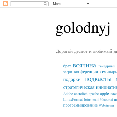
golodnyj
Дорогой деспот и любимый д
всячина
брат
гендерный 
конференции семинар
звери
подкасты
подарки
стратегическая инициати
apple
Adobe
anatolich
apache
bitri
m
LinuxFormat
lotus
mail
Mercurial
программирование
Webstream