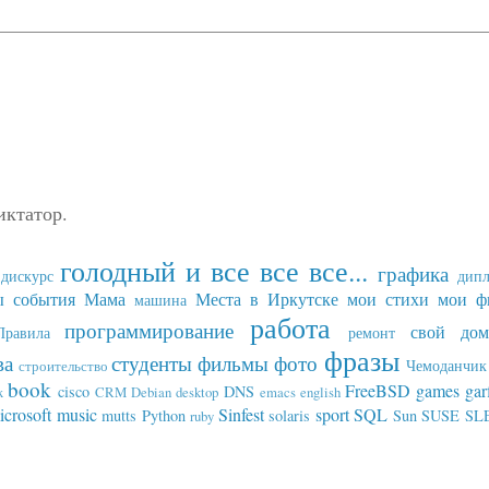
иктатор.
голодный и все все все...
графика
дискурс
дип
ы события
Мама
Места в Иркутске
мои стихи
мои ф
машина
работа
программирование
свой дом
Правила
ремонт
фразы
ва
студенты
фильмы
фото
Чемоданчик 
строительство
book
FreeBSD
games
gar
cisco
DNS
x
CRM
Debian
desktop
emacs
english
icrosoft
music
Sinfest
sport
SQL
mutts
Python
solaris
Sun
SUSE SL
ruby