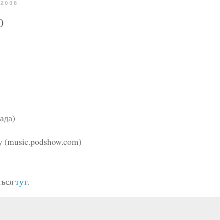
 2008
0
ада)
ry (music.podshow.com)
ться
тут
.