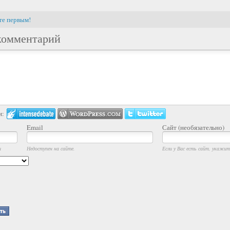
те первым!
комментарий
и:
Email
Сайт (необязательно)
и
Недоступен на сайте.
Если у Вас есть сайт, укажите