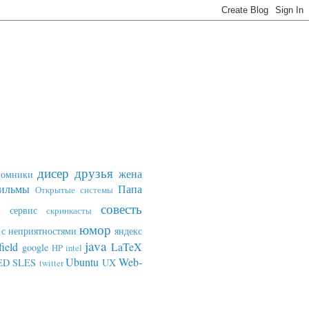
дисер
друзья
жена
ломники
ильмы
Папа
Открытые системы
совесть
сервис
скринкасты
юмор
с неприятностями
яндекс
java
field
LaTeX
google
HP
intel
Ubuntu
Web-
ED SLES
UX
twitter