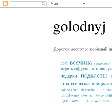
golodnyj
Дорогой деспот и любимый д
всячина
брат
гендерный 
конференции семинар
звери
подкасты
подарки
стратегическая инициати
apple
Adobe
anatolich
apache
bitri
m
LinuxFormat
lotus
mail
Mercurial
программирование
Webstream