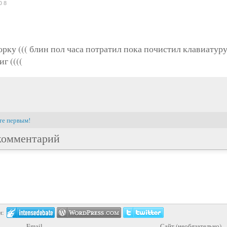
08
рку ((( блин пол часа потратил пока почистил клавиатуру
г ((((
те первым!
комментарий
и:
Email
Сайт (необязательно)