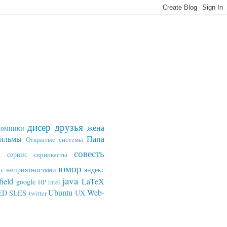
дисер
друзья
жена
ломники
ильмы
Папа
Открытые системы
совесть
сервис
скринкасты
юмор
с неприятностями
яндекс
java
field
LaTeX
google
HP
intel
Ubuntu
Web-
ED SLES
UX
twitter