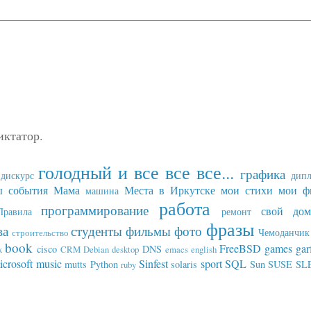
иктатор.
голодный и все все все...
графика
дискурс
дип
ы события
Мама
Места в Иркутске
мои стихи
мои ф
машина
работа
программирование
свой дом
Правила
ремонт
фразы
ва
студенты
фильмы
фото
Чемоданчик 
строительство
book
FreeBSD
games
gar
cisco
DNS
x
CRM
Debian
desktop
emacs
english
icrosoft
music
Sinfest
sport
SQL
mutts
Python
solaris
Sun
SUSE SL
ruby