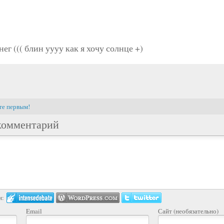
нег ((( блин уууу как я хочу солнце +)
те первым!
комментарий
и:
Email
Сайт (необязательно)