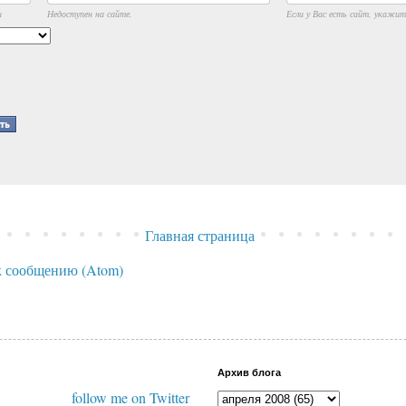
и
Недоступен на сайте.
Если у Вас есть сайт, укажите
Главная страница
 сообщению (Atom)
Архив блога
follow me on Twitter