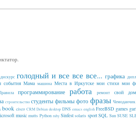
иктатор.
голодный и все все все...
графика
дискурс
дип
ы события
Мама
Места в Иркутске
мои стихи
мои ф
машина
работа
программирование
свой дом
Правила
ремонт
фразы
ва
студенты
фильмы
фото
Чемоданчик 
строительство
book
FreeBSD
games
gar
cisco
DNS
x
CRM
Debian
desktop
emacs
english
icrosoft
music
Sinfest
sport
SQL
mutts
Python
solaris
Sun
SUSE SL
ruby