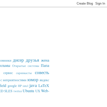
дисер
друзья
жена
ломники
ильмы
Папа
Открытые системы
совесть
сервис
скринкасты
юмор
с неприятностями
яндекс
java
field
LaTeX
google
HP
intel
Ubuntu
Web-
ED SLES
UX
twitter