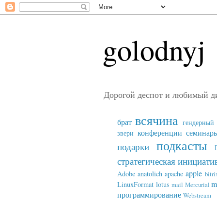
golodnyj
Дорогой деспот и любимый д
всячина
брат
гендерный 
конференции семинар
звери
подкасты
подарки
стратегическая инициати
apple
Adobe
anatolich
apache
bitri
m
LinuxFormat
lotus
mail
Mercurial
программирование
Webstream