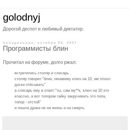
golodnyj
Дорогой деспот и любимый диктатор.
понедельник, октября 08, 2007
Программисты блин
Прочитал на форуме, долго ржал:
встретились столяр и слесарь.
столяр говорит:"блин, ненавижу ключ на 10, им плохо
доски отёсывать"
а слесарь ему в ответ:"ты, сам му**к, ключ на 10 это
классно, а вот топором гайку закручивать это попа,
топор - отстой"
и пошла драка не на жизнь а на смерть