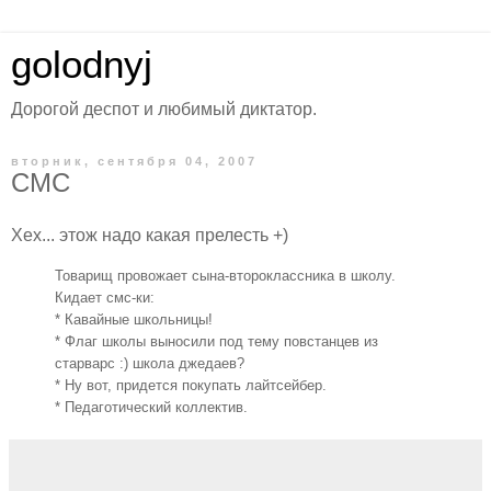
golodnyj
Дорогой деспот и любимый диктатор.
вторник, сентября 04, 2007
СМС
Хех... этож надо какая прелесть +)
Товарищ провожает сына-второклассника в школу.
Кидает смс-ки:
* Кавайные школьницы!
* Флаг школы выносили под тему повстанцев из
старварс :) школа джедаев?
* Ну вот, придется покупать лайтсейбер.
* Педаготический коллектив.