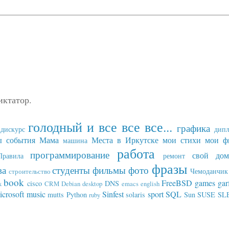
иктатор.
голодный и все все все...
графика
дискурс
дип
ы события
Мама
Места в Иркутске
мои стихи
мои ф
машина
работа
программирование
свой дом
Правила
ремонт
фразы
ва
студенты
фильмы
фото
Чемоданчик 
строительство
book
FreeBSD
games
gar
cisco
DNS
x
CRM
Debian
desktop
emacs
english
icrosoft
music
Sinfest
sport
SQL
mutts
Python
solaris
Sun
SUSE SL
ruby