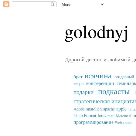
golodnyj
Дорогой деспот и любимый д
всячина
брат
гендерный 
конференции семинар
звери
подкасты
подарки
стратегическая инициати
apple
Adobe
anatolich
apache
bitri
m
LinuxFormat
lotus
mail
Mercurial
программирование
Webstream