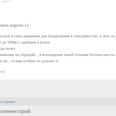
, 2007
тить ворота +)
одом и спец зажимами для подцепления к электричеству, я лезу за 
 до 1000в) с крабами в руках:
уда полез
 внимание не обращяй... я воплощение твоей техники безопастности +
ости... только отойди по дальше +)
 +)
те первым!
комментарий