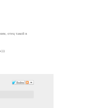
ним, отец такой в
)))
Войти