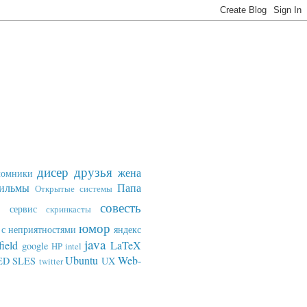
дисер
друзья
жена
ломники
ильмы
Папа
Открытые системы
совесть
сервис
скринкасты
юмор
с неприятностями
яндекс
java
field
LaTeX
google
HP
intel
Ubuntu
Web-
ED SLES
UX
twitter