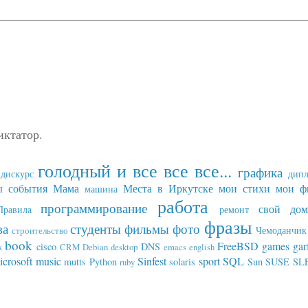
иктатор.
голодный и все все все...
графика
дискурс
дип
ы события
Мама
Места в Иркутске
мои стихи
мои ф
машина
работа
программирование
свой дом
Правила
ремонт
фразы
ва
студенты
фильмы
фото
Чемоданчик 
строительство
book
FreeBSD
games
gar
cisco
DNS
x
CRM
Debian
desktop
emacs
english
icrosoft
music
Sinfest
sport
SQL
mutts
Python
solaris
Sun
SUSE SL
ruby