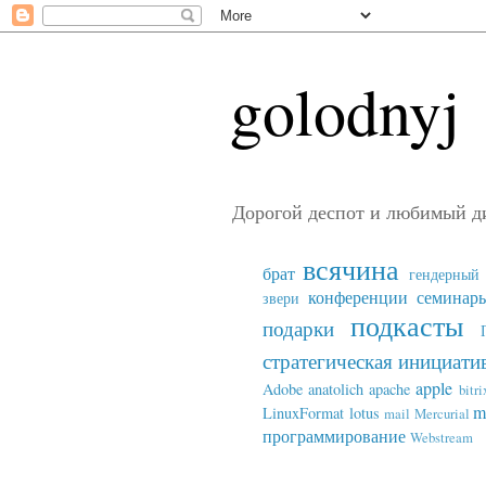
golodnyj
Дорогой деспот и любимый д
всячина
брат
гендерный 
конференции семинар
звери
подкасты
подарки
стратегическая инициати
apple
Adobe
anatolich
apache
bitri
m
LinuxFormat
lotus
mail
Mercurial
программирование
Webstream