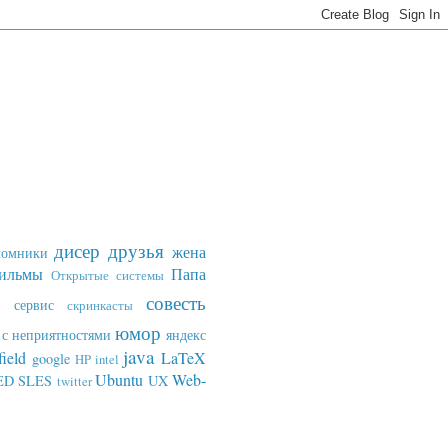
дисер
друзья
жена
ломники
ильмы
Папа
Открытые системы
совесть
сервис
скринкасты
юмор
с неприятностями
яндекс
java
field
LaTeX
google
HP
intel
Ubuntu
Web-
ED SLES
UX
twitter