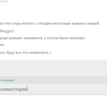
 2005
ил что пора начать с сегодня несколько важных вещей:
blogger)
роде раньше занимался, а потом было некогда)
ра)
сь буду все это коментить )
те первым!
комментарий